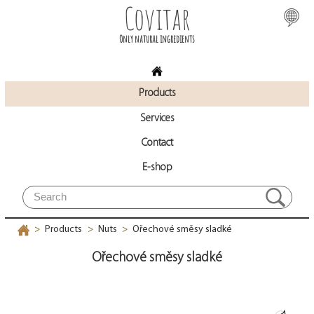
Covitar
Only natural ingredients
Products
Services
Contact
E-shop
Products
Nuts
Ořechové směsy sladké
>
>
>
Ořechové směsy sladké