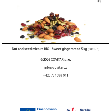
Nut and seed mixture BIO - Sweet gingerbread 5 kg
(00735-1)
©2026 COVITAR s.r.o.
info@covitar.cz
+420 734 393 011