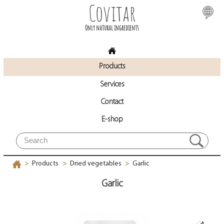
Covitar
Only natural ingredients
Products
Services
Contact
E-shop
Products
Dried vegetables
Garlic
>
>
>
Garlic