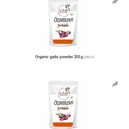
Organic garlic powder 250 g
(255-1)