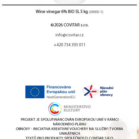
Wine vinegar 6% BIO 5L 5 kg
(00005-1)
©2026 COVITAR s.r.o.
info@covitar.cz
+420 734 393 011
PROJEKT JE SPOLUFINANCOVÁN EVROPSKOU UNIÍ V RÁMCI
NÁRODNÍHO PLÁNU
OBNOVY - INICIATIVA KREATIVNÍ VOUCHERY NA SLUŽBY: TVORBA
UNIKÁTNÍCH
TEXTŮ PRO PRODUKTY SPOLEČNOSTI COVITAR S.R.O.