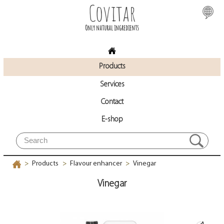
Covitar
Only natural ingredients
Products
Services
Contact
E-shop
Products
Flavour enhancer
Vinegar
>
>
>
Vinegar