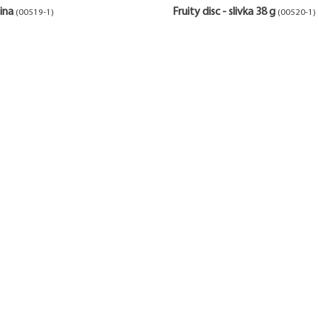
ina
Fruity disc - slivka 38 g
(00519-1)
(00520-1)