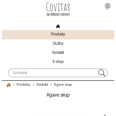
Covitar
Iba prírodné suroviny
Produkty
Služby
Kontakt
E-shop
Produkty
Sladidlá
Agave sirup
>
>
>
Agave sirup