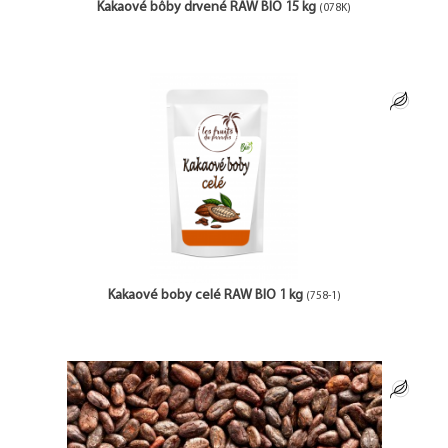
Kakaové bôby drvené RAW BIO 15 kg
(078K)
Kakaové boby celé RAW BIO 1 kg
(758-1)