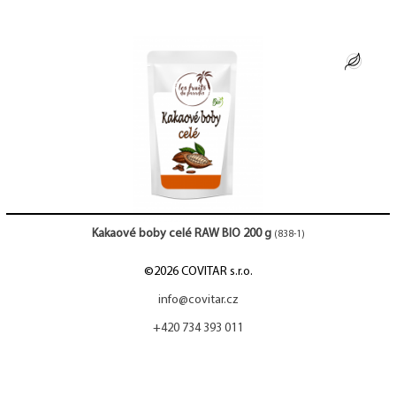
Kakaové boby celé RAW BIO 200 g
(838-1)
©2026 COVITAR s.r.o.
info@covitar.cz
+420 734 393 011