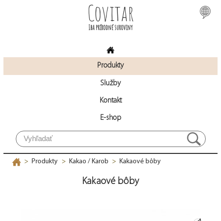
Covitar
Iba prírodné suroviny
Produkty
Služby
Kontakt
E-shop
Produkty
Kakao / Karob
Kakaové bôby
>
>
>
Kakaové bôby