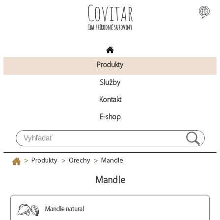
Covitar
Iba prírodné suroviny
Produkty
Služby
Kontakt
E-shop
Produkty
Orechy
Mandle
>
>
>
Mandle
Mandle natural