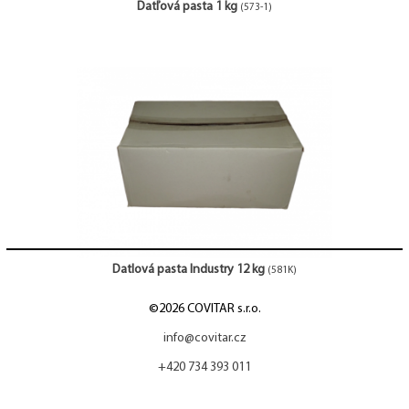
Datľová pasta 1 kg
(573-1)
Datlová pasta Industry 12 kg
(581K)
©2026 COVITAR s.r.o.
info@covitar.cz
+420 734 393 011