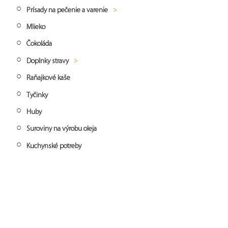
celá
Prísady na pečenie a varenie
Jazmínová ryža
Tahini
Acai prášok
Mlieko
Škroby
Basmati ryža
Orechové krémy
Čokoláda
Kypriace prášky a droždie
Čierna ryža
Doplnky stravy
Červená ryža
Raňajkové kaše
Vitamíny a minerály
Dlhozrnná ryža
Tyčinky
Guľatozrnná ryža
Huby
Ryžové crispies
Suroviny na výrobu oleja
Kuchynské potreby