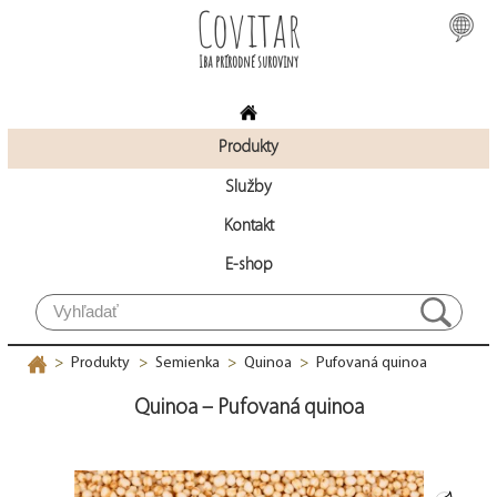
Covitar
Iba prírodné suroviny
Produkty
Služby
Kontakt
E-shop
Produkty
Semienka
Quinoa
Pufovaná quinoa
>
>
>
>
Quinoa – Pufovaná quinoa