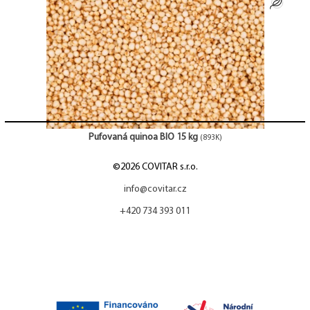
Pufovaná quinoa BIO 15 kg
(893K)
©2026 COVITAR s.r.o.
info@covitar.cz
+420 734 393 011